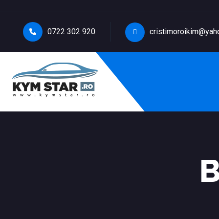
0722 302 920
cristimoroikim@yah
B