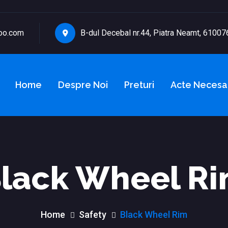
oo.com
B-dul Decebal nr.44, Piatra Neamt, 61007
Home
Despre Noi
Preturi
Acte Necesa
lack Wheel R
Home
Safety
Black Wheel Rim