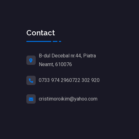
Contact
B-dul Decebal nr.44, Piatra
Neamt, 610076
0733 974 296
0722 302 920
cristimoroikim@yahoo.com